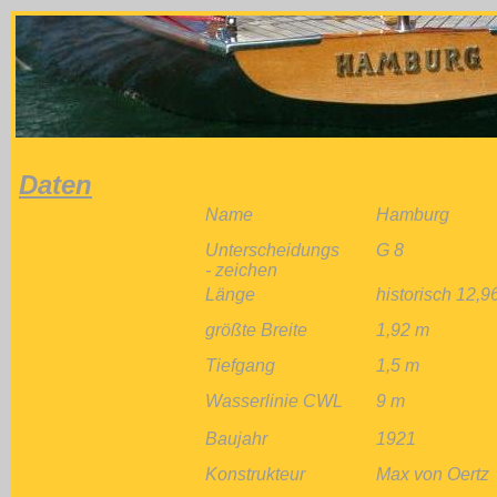
Daten
Name
Hamburg
Unterscheidungs
G 8
- zeichen
Länge
historisch 12,9
größte Breite
1,92 m
Tiefgang
1,5 m
Wasserlinie CWL
9 m
Baujahr
1921
Konstrukteur
Max von Oertz